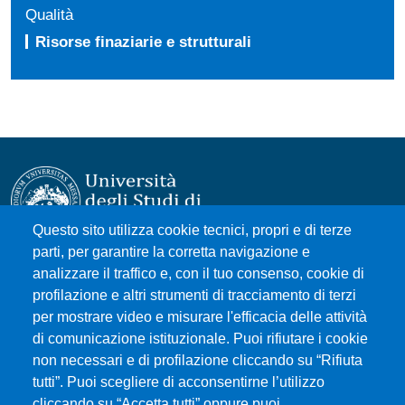
Qualità
Risorse finaziarie e strutturali
Questo sito utilizza cookie tecnici, propri e di terze
parti, per garantire la corretta navigazione e
Università degli Studi di Messina
analizzare il traffico e, con il tuo consenso, cookie di
Piazza Pugliatti, 1 - 98122 Messina
profilazione e altri strumenti di tracciamento di terzi
Cod. Fiscale 80004070837
per mostrare video e misurare l'efficacia delle attività
P.IVA 00724160833
di comunicazione istituzionale. Puoi rifiutare i cookie
Centralino: 090 676 1
non necessari e di profilazione cliccando su “Rifiuta
tutti”. Puoi scegliere di acconsentirne l’utilizzo
MENÙ SOCIAL
cliccando su “Accetta tutti” oppure puoi