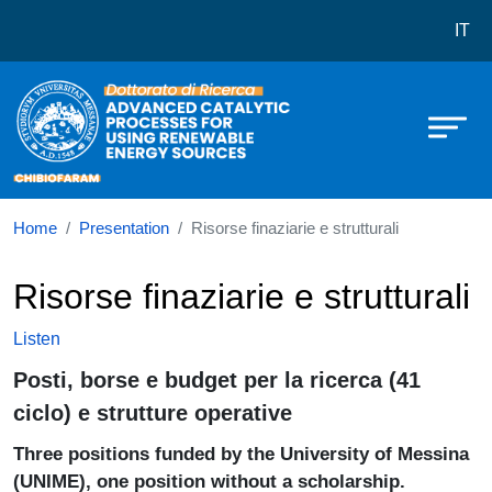
Dottorato in Advanced Catalytic P
Skip to main content
IT
Home
Presentation
Risorse finaziarie e strutturali
Risorse finaziarie e strutturali
Listen
Posti, borse e budget per la ricerca (41
ciclo) e strutture operative
Three positions funded by the University of Messina
(UNIME), one position without a scholarship.